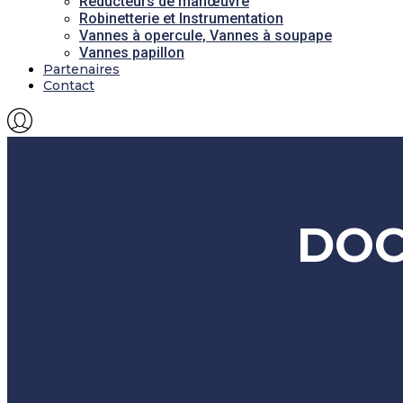
Réducteurs de manœuvre
Robinetterie et Instrumentation
Vannes à opercule, Vannes à soupape
Vannes papillon
Partenaires
Contact
DOC