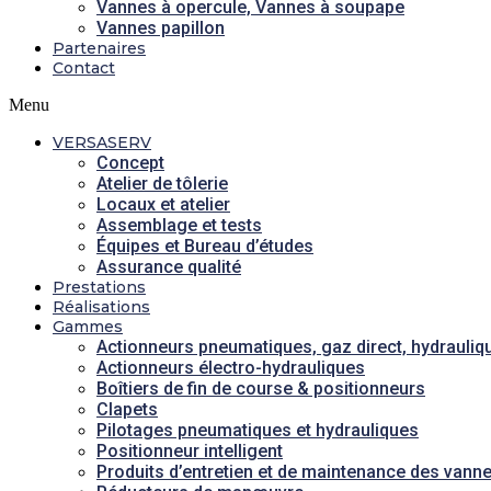
Vannes à opercule, Vannes à soupape
Vannes papillon
Partenaires
Contact
Menu
VERSASERV
Concept
Atelier de tôlerie
Locaux et atelier
Assemblage et tests
Équipes et Bureau d’études
Assurance qualité
Prestations
Réalisations
Gammes
Actionneurs pneumatiques, gaz direct, hydrauliq
Actionneurs électro-hydrauliques
Boîtiers de fin de course & positionneurs
Clapets
Pilotages pneumatiques et hydrauliques
Positionneur intelligent
Produits d’entretien et de maintenance des vann