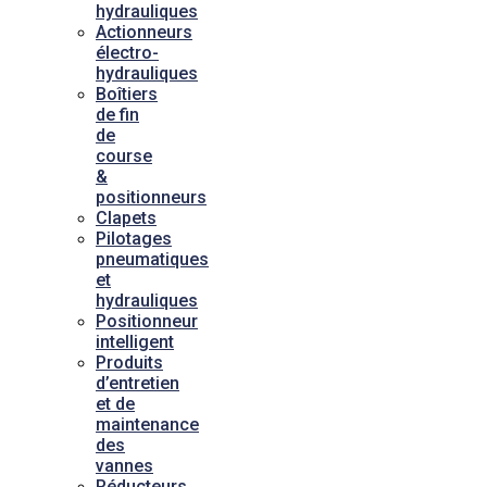
hydrauliques
Actionneurs
électro-
hydrauliques
Boîtiers
de fin
de
course
&
positionneurs
Clapets
Pilotages
pneumatiques
et
hydrauliques
Positionneur
intelligent
Produits
d’entretien
et de
maintenance
des
vannes
Réducteurs