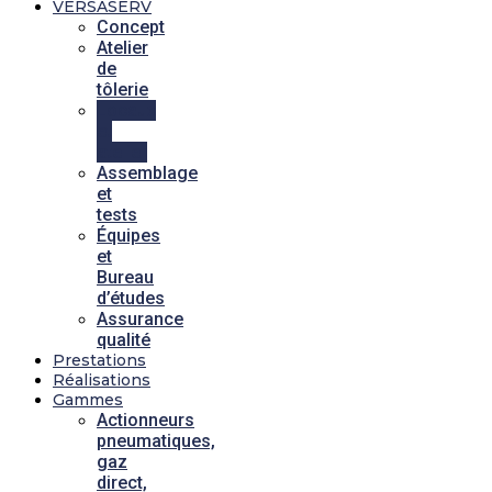
VERSASERV
Concept
Atelier
de
tôlerie
Locaux
et
atelier
Assemblage
et
tests
Équipes
et
Bureau
d’études
Assurance
qualité
Prestations
Réalisations
Gammes
Actionneurs
pneumatiques,
gaz
direct,