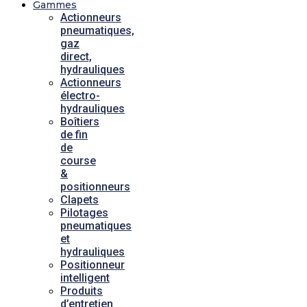
Gammes
Actionneurs
pneumatiques,
gaz
direct,
hydrauliques
Actionneurs
électro-
hydrauliques
Boîtiers
de fin
de
course
&
positionneurs
Clapets
Pilotages
pneumatiques
et
hydrauliques
Positionneur
intelligent
Produits
d’entretien