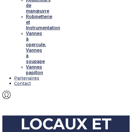
de
manœuvre
Robinetterie
et
Instrumentation
Vannes
à
opercule,
Vannes
à
soupape
Vannes
papillon
Partenaires
Contact
LOCAUX ET