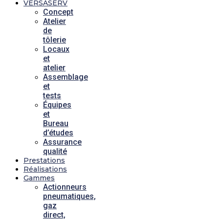
VERSASERV
Concept
Atelier
de
tôlerie
Locaux
et
atelier
Assemblage
et
tests
Équipes
et
Bureau
d’études
Assurance
qualité
Prestations
Réalisations
Gammes
Actionneurs
pneumatiques,
gaz
direct,