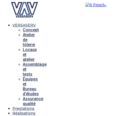
French
▼
VERSASERV
Concept
Atelier
de
tôlerie
Locaux
et
atelier
Assemblage
et
tests
Équipes
et
Bureau
d’études
Assurance
qualité
Prestations
Réalisations