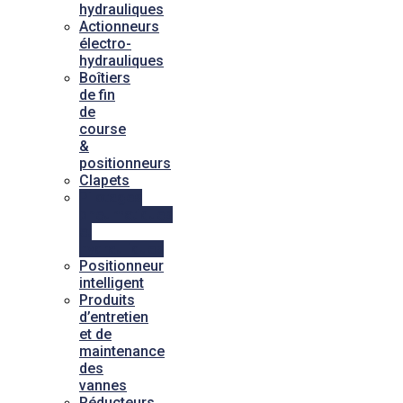
hydrauliques
Actionneurs
électro-
hydrauliques
Boîtiers
de fin
de
course
&
positionneurs
Clapets
Pilotages
pneumatiques
et
hydrauliques
Positionneur
intelligent
Produits
d’entretien
et de
maintenance
des
vannes
Réducteurs