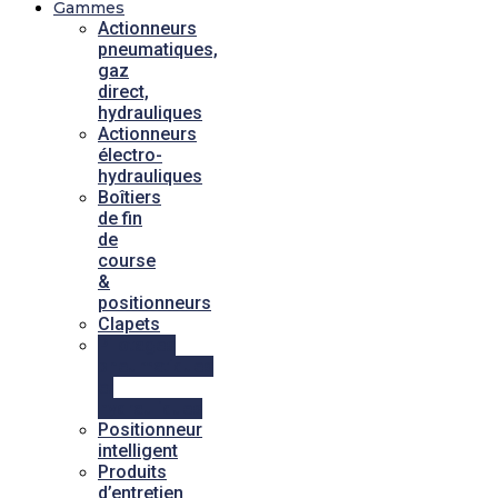
Gammes
Actionneurs
pneumatiques,
gaz
direct,
hydrauliques
Actionneurs
électro-
hydrauliques
Boîtiers
de fin
de
course
&
positionneurs
Clapets
Pilotages
pneumatiques
et
hydrauliques
Positionneur
intelligent
Produits
d’entretien