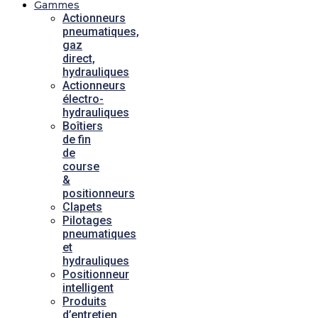
Gammes
Actionneurs
pneumatiques,
gaz
direct,
hydrauliques
Actionneurs
électro-
hydrauliques
Boîtiers
de fin
de
course
&
positionneurs
Clapets
Pilotages
pneumatiques
et
hydrauliques
Positionneur
intelligent
Produits
d’entretien