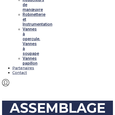
de
manœuvre
Robinetterie
et
Instrumentation
Vannes
à
opercule,
Vannes
à
soupape
Vannes
papillon
Partenaires
Contact
ASSEMBLAGE