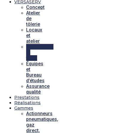
VERSASERV
Concept
Atelier
de
tôlerie
Locaux
et
atelier
Assemblage
et
tests
Équipes
et
Bureau
d’études
Assurance
qualité
Prestations
Réalisations
Gammes
Actionneurs
pneumatiques,
gaz
direct,