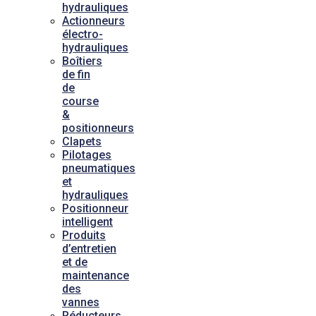
hydrauliques
Actionneurs
électro-
hydrauliques
Boîtiers
de fin
de
course
&
positionneurs
Clapets
Pilotages
pneumatiques
et
hydrauliques
Positionneur
intelligent
Produits
d’entretien
et de
maintenance
des
vannes
Réducteurs