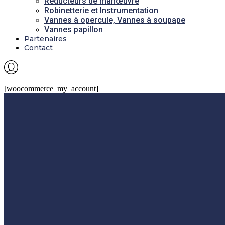
Réducteurs de manœuvre
Robinetterie et Instrumentation
Vannes à opercule, Vannes à soupape
Vannes papillon
Partenaires
Contact
[woocommerce_my_account]