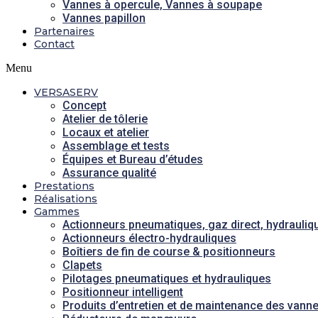
Vannes à opercule, Vannes à soupape
Vannes papillon
Partenaires
Contact
Menu
VERSASERV
Concept
Atelier de tôlerie
Locaux et atelier
Assemblage et tests
Équipes et Bureau d’études
Assurance qualité
Prestations
Réalisations
Gammes
Actionneurs pneumatiques, gaz direct, hydrauliq
Actionneurs électro-hydrauliques
Boîtiers de fin de course & positionneurs
Clapets
Pilotages pneumatiques et hydrauliques
Positionneur intelligent
Produits d’entretien et de maintenance des vann