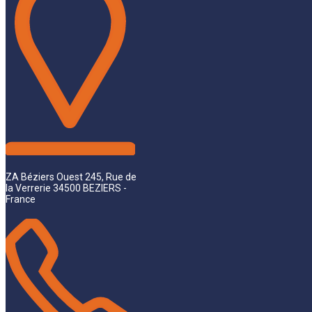
ZA Béziers Ouest 245, Rue de
la Verrerie 34500 BEZIERS -
France