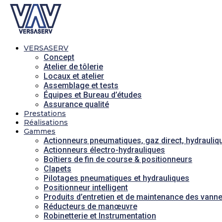
VERSASERV
Concept
Atelier de tôlerie
Locaux et atelier
Assemblage et tests
Équipes et Bureau d’études
Assurance qualité
Prestations
Réalisations
Gammes
Actionneurs pneumatiques, gaz direct, hydrauliq
Actionneurs électro-hydrauliques
Boîtiers de fin de course & positionneurs
Clapets
Pilotages pneumatiques et hydrauliques
Positionneur intelligent
Produits d’entretien et de maintenance des vann
Réducteurs de manœuvre
Robinetterie et Instrumentation